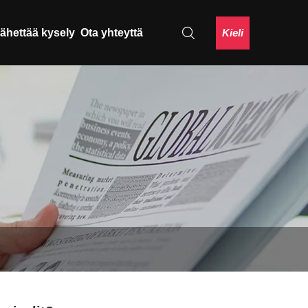
Kieli
ähettää kysely
Ota yhteyttä