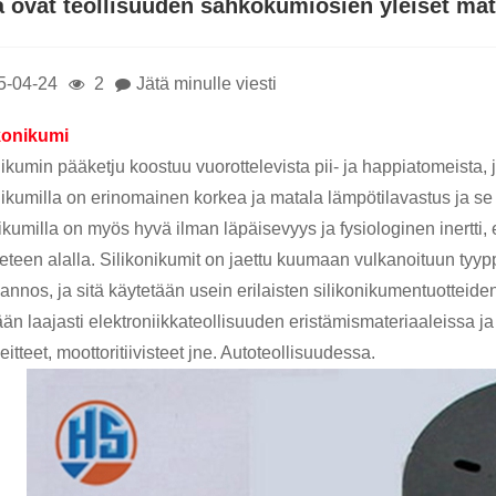
ä ovat teollisuuden sähkökumiosien yleiset mat
5-04-24
2
Jätä minulle viesti
konikumi
nikumin pääketju koostuu vuorottelevista pii- ja happiatomeista, 
nikumilla on erinomainen korkea ja matala lämpötilavastus ja se v
ikumilla on myös hyvä ilman läpäisevyys ja fysiologinen inertti, 
ieteen alalla. Silikonikumit on jaettu kuumaan vulkanoituun tyy
 annos, ja sitä käytetään usein erilaisten silikonikumentuotteid
ään laajasti elektroniikkateollisuuden eristämismateriaaleissa j
itteet, moottoritiivisteet jne. Autoteollisuudessa.