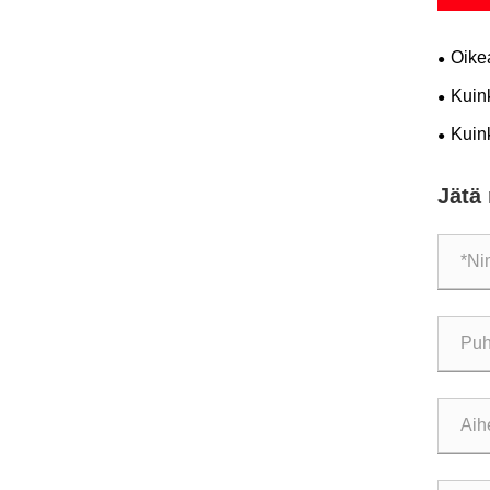
Oikea
Kuin
Kuink
Jätä 