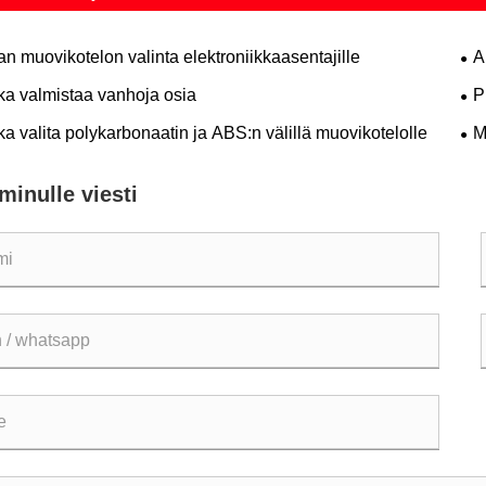
n muovikotelon valinta elektroniikkaasentajille
A
ka valmistaa vanhoja osia
P
väl
a valita polykarbonaatin ja ABS:n välillä muovikotelolle
M
minulle viesti