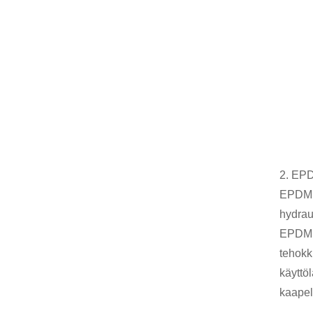
2. EPD
EPDM t
hydrau
EPDM: 
tehokk
käyttö
kaapel