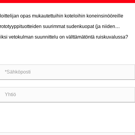
loittelijan opas mukautettuihin koteloihin koneinsinööreille
rototyyppituotteiden suurimmat sudenkuopat (ja niiden
ttäminen)
iksi vetokulman suunnittelu on välttämätöntä ruiskuvalussa?