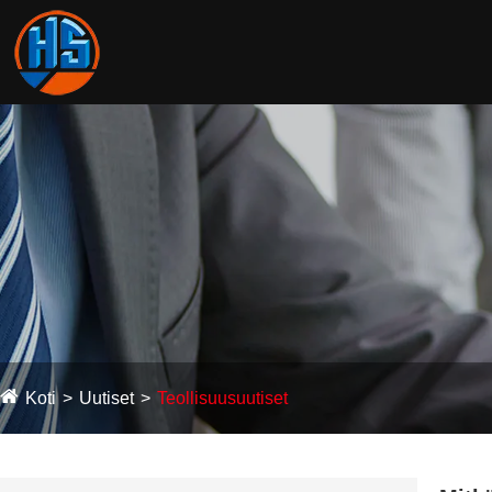
Koti
Uutiset
Teollisuusuutiset