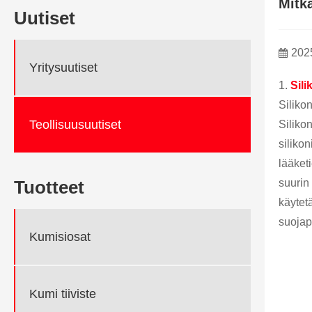
Mitk
Uutiset
202
Yritysuutiset
1.
Sili
Siliko
Teollisuusuutiset
Siliko
silikon
lääket
suurin
Tuotteet
käytet
suojape
Kumisiosat
Kumi tiiviste