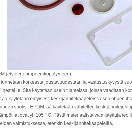
M (etyleeni-propeenikopolymeeri)
unnetaan korkeasta joustavuudestaan ​​ja vastustuskyvystä suolali
linesteille. Sitä käytetään usein tilanteissa, joissa vaaditaan k
ää käytetään erityisesti keskijännitekaapeleissa sen ohuen ih
uuden vuoksi. EPDM: ää käytetään vähitellen keskijännitejohtoj
lämpötilat ovat yli 105 ° C. Tästä materiaalista valmistettuja te
eiden valmistuksessa, etenkin keskijännitekaapeleilla.