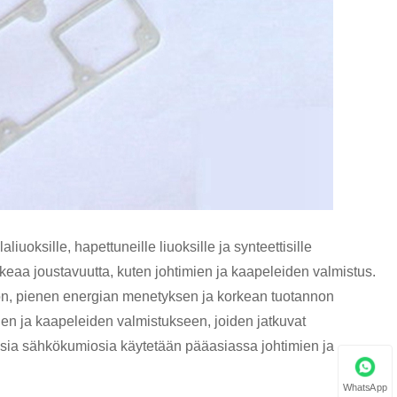
uoksille, hapettuneille liuoksille ja synteettisille
orkeaa joustavuutta, kuten johtimien ja kaapeleiden valmistus.
on, pienen energian menetyksen ja korkean tuotannon
en ja kaapeleiden valmistukseen, joiden jatkuvat
ollisia sähkökumiosia käytetään pääasiassa johtimien ja
WhatsApp