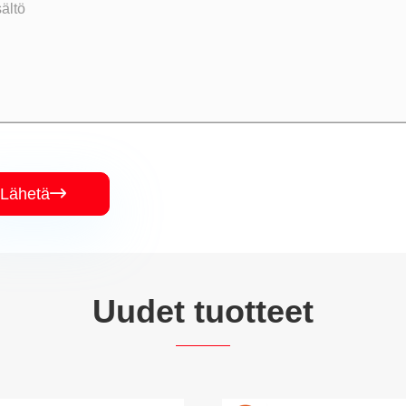
Lähetä

Uudet tuotteet