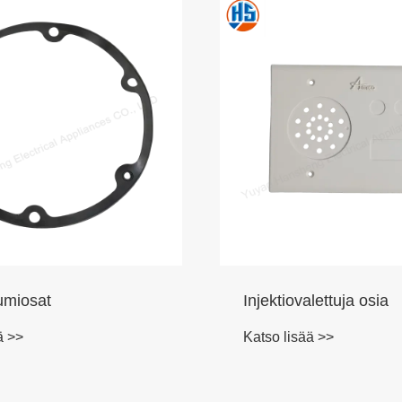
umiosat
Injektiovalettuja osia
ä >>
Katso lisää >>