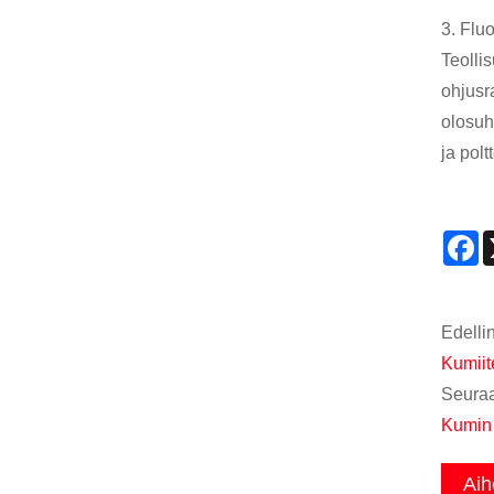
3. Flu
Teolli
ohjusr
olosuh
ja pol
F
Edelli
Kumiit
Seuraa
Kumin 
Aih