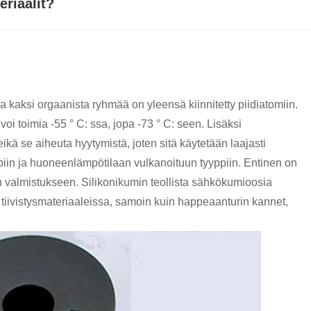
eriaalit?
ja kaksi orgaanista ryhmää on yleensä kiinnitetty piidiatomiin.
oi toimia -55 ° C: ssa, jopa -73 ° C: seen. Lisäksi
eikä se aiheuta hyytymistä, joten sitä käytetään laajasti
ppiin ja huoneenlämpötilaan vulkanoituun tyyppiin. Entinen on
en valmistukseen. Silikonikumin teollista sähkökumioosia
a tiivistysmateriaaleissa, samoin kuin happeaanturin kannet,