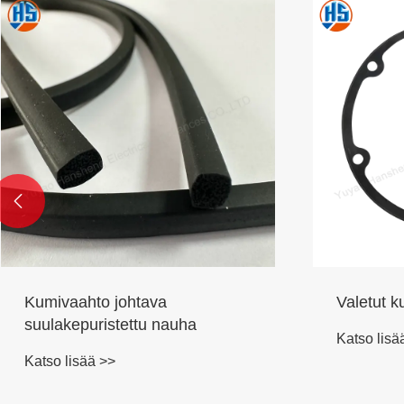

Kumivaahto johtava
Valetut k
suulakepuristettu nauha
Katso lisä
Katso lisää >>