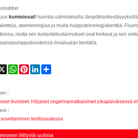
ororubber
suus-
kumisiosat
Fluorista valmistetuilla lämpötilankestävyyksillä
aketteja, atomienergiaa ja muita huipputeknologiakenttiä. Fluor
teissa, mutta sen tuotantokustannukset ovat korkeat ja sen sietok
ttoainepumpputiivisteissä ilmailualan kentällä.
acebook
X
WhatsApp
Pinterest
LinkedIn
Share
nen :
eiset tiivisteet: Hiljaiset ongelmanratkaisimet jokapäiväisessä 
va :
soveltaminen teollisuudessa
eeseen liittyviä uutisia