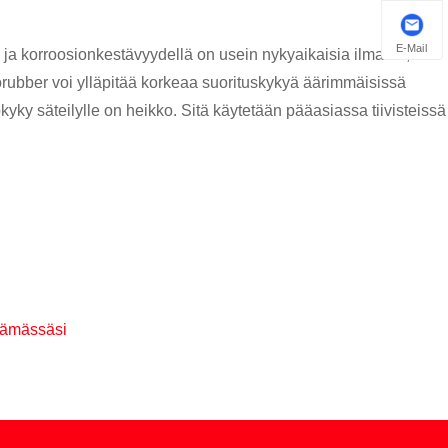
E-Mail
 ja korroosionkestävyydellä on usein nykyaikaisia ​​ilmailu-,
orubber voi ylläpitää korkeaa suorituskykyä äärimmäisissä
yky säteilylle on heikko. Sitä käytetään pääasiassa tiivisteissä
elämässäsi