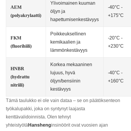
Ylivoimainen kuuman
AEM
-40°C -
öljyn ja
(polyakrylaatti)
+175°C
hapettumisenkestävyys
Poikkeuksellinen
FKM
-20°C -
kemikaalien ja
(fluorihiili)
+230°C
lämmönkestävyys
Korkea mekaaninen
HNBR
lujuus, hyvä
-40°C -
(hydrattu
öljyn/bensiinin
+160°C
nitriili)
kestävyys
Tämä taulukko ei ole vain dataa – se on päätöksenteon
työkalupakki, joka on syntynyt laajasta
kenttävalidoinnista. Olen tehnyt
yhteistyötä
Hansheng
insinöörit ovat vuosien ajan