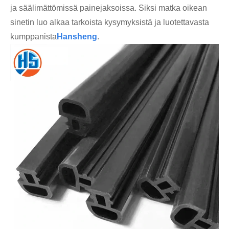
ja säälimättömissä painejaksoissa. Siksi matka oikean
sinetin luo alkaa tarkoista kysymyksistä ja luotettavasta
kumppanista
Hansheng
.