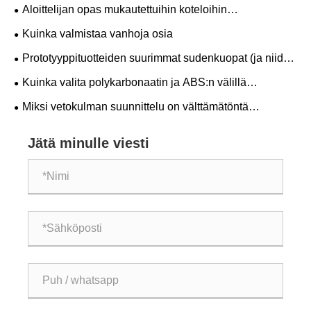
Aloittelijan opas mukautettuihin koteloihin
koneinsinööreille
Kuinka valmistaa vanhoja osia
Prototyyppituotteiden suurimmat sudenkuopat (ja niiden
välttäminen)
Kuinka valita polykarbonaatin ja ABS:n välillä
muovikotelolle
Miksi vetokulman suunnittelu on välttämätöntä
ruiskuvalussa?
Jätä minulle viesti