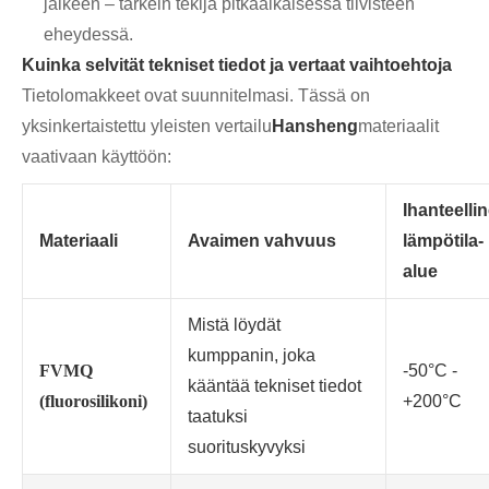
jälkeen – tärkein tekijä pitkäaikaisessa tiivisteen
eheydessä.
Kuinka selvität tekniset tiedot ja vertaat vaihtoehtoja
Tietolomakkeet ovat suunnitelmasi. Tässä on
yksinkertaistettu yleisten vertailu
Hansheng
materiaalit
vaativaan käyttöön:
Ihanteelli
Materiaali
Avaimen vahvuus
lämpötila-
alue
Mistä löydät
kumppanin, joka
FVMQ
-50°C -
kääntää tekniset tiedot
(fluorosilikoni)
+200°C
taatuksi
suorituskyvyksi