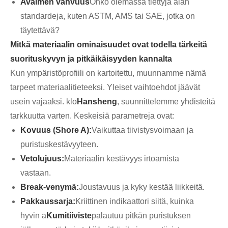
Avaimen vahvuus
Onko olemassa tiettyjä alan
standardeja, kuten ASTM, AMS tai SAE, jotka on
täytettävä?
Mitkä materiaalin ominaisuudet ovat todella tärkeitä
suorituskyvyn ja pitkäikäisyyden kannalta
Kun ympäristöprofiili on kartoitettu, muunnamme nämä
tarpeet materiaalitieteeksi. Yleiset vaihtoehdot jäävät
usein vajaaksi. klo
Hansheng
, suunnittelemme yhdisteitä
tarkkuutta varten. Keskeisiä parametreja ovat:
Kovuus (Shore A):
Vaikuttaa tiivistysvoimaan ja
puristuskestävyyteen.
Vetolujuus:
Materiaalin kestävyys irtoamista
vastaan.
Break-venymä:
Joustavuus ja kyky kestää liikkeitä.
Pakkaussarja:
Kriittinen indikaattori siitä, kuinka
hyvin a
Kumitiiviste
palautuu pitkän puristuksen