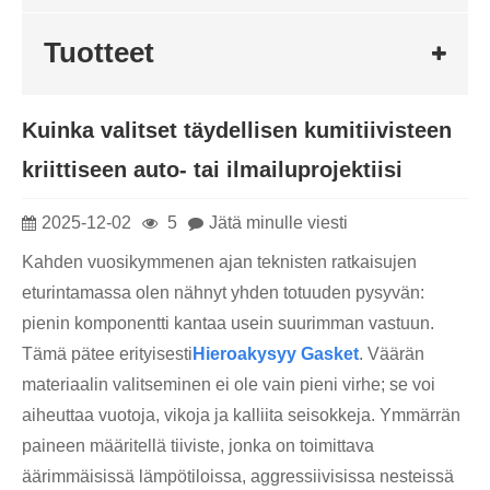
Tuotteet
Kuinka valitset täydellisen kumitiivisteen
kriittiseen auto- tai ilmailuprojektiisi
2025-12-02
5
Jätä minulle viesti
Kahden vuosikymmenen ajan teknisten ratkaisujen
eturintamassa olen nähnyt yhden totuuden pysyvän:
pienin komponentti kantaa usein suurimman vastuun.
Tämä pätee erityisesti
Hieroa
kysyy Gasket
. Väärän
materiaalin valitseminen ei ole vain pieni virhe; se voi
aiheuttaa vuotoja, vikoja ja kalliita seisokkeja. Ymmärrän
paineen määritellä tiiviste, jonka on toimittava
äärimmäisissä lämpötiloissa, aggressiivisissa nesteissä