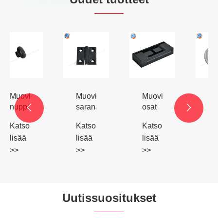
Muovinen
Muoviset
Muoviset
sarana
osat
injektioosat


Katso
Katso
Katso
lisää
lisää
lisää
>>
>>
>>
Uutissuositukset