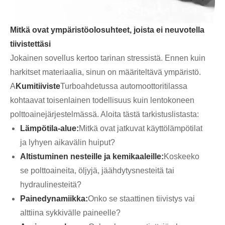
Mitkä ovat ympäristöolosuhteet, joista ei neuvotella
tiivistettäsi
Jokainen sovellus kertoo tarinan stressistä. Ennen kuin
harkitset materiaalia, sinun on määriteltävä ympäristö.
A
Kumitiiviste
Turboahdetussa automoottoritilassa
kohtaavat toisenlainen todellisuus kuin lentokoneen
polttoainejärjestelmässä. Aloita tästä tarkistuslistasta:
Lämpötila-alue:
Mitkä ovat jatkuvat käyttölämpötilat
ja lyhyen aikavälin huiput?
Altistuminen nesteille ja kemikaaleille:
Koskeeko
se polttoaineita, öljyjä, jäähdytysnesteitä tai
hydraulinesteitä?
Painedynamiikka:
Onko se staattinen tiivistys vai
alttiina sykkivälle paineelle?