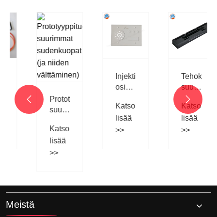
Injektiovalettujen
Tehokas
osien
suuren
pintapintaiset
määrän
Prototyyppituotteiden


Katso
Katso
as
ja
injektiomuovau
suurimmat
lisää
lisää
SPI -
laajamittaista
sudenkuopat
Katso
standardit
tuotantoa
>>
>>
(ja
varten
lisää
niiden
välttäminen)
>>
Meistä