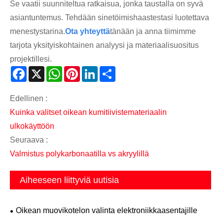
Se vaatii suunniteltua ratkaisua, jonka taustalla on syvä
asiantuntemus. Tehdään sinetöimishaastestasi luotettava
menestystarina.
Ota yhteyttä
tänään ja anna tiimimme
tarjota yksityiskohtainen analyysi ja materiaalisuositus
projektillesi.
Facebook
X
WhatsApp
Pinterest
LinkedIn
Share
Edellinen :
Kuinka valitset oikean kumitiivistemateriaalin
ulkokäyttöön
Seuraava :
Valmistus polykarbonaatilla vs akryylillä
Aiheeseen liittyviä uutisia
Oikean muovikotelon valinta elektroniikkaasentajille