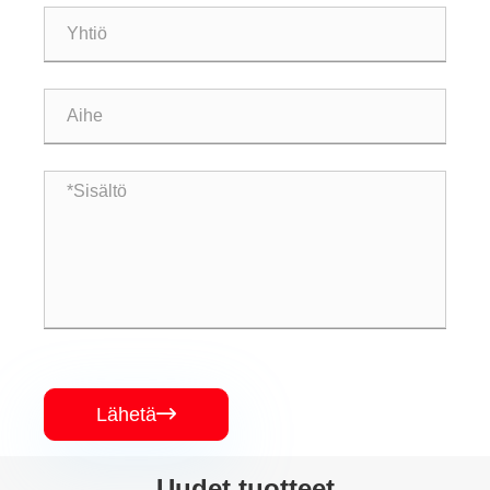
Lähetä

Uudet tuotteet