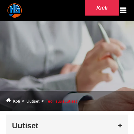
Kieli
Koti
Uutiset
Teollisuusuutiset
Uutiset