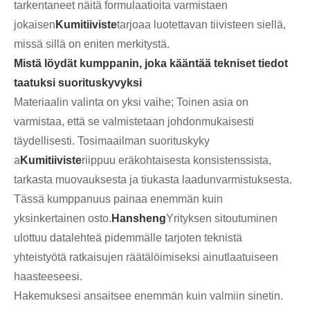
tarkentaneet näitä formulaatioita varmistaen
jokaisen
Kumitiiviste
tarjoaa luotettavan tiivisteen siellä,
missä sillä on eniten merkitystä.
Mistä löydät kumppanin, joka kääntää tekniset tiedot
taatuksi suorituskyvyksi
Materiaalin valinta on yksi vaihe; Toinen asia on
varmistaa, että se valmistetaan johdonmukaisesti
täydellisesti. Tosimaailman suorituskyky
a
Kumitiiviste
riippuu eräkohtaisesta konsistenssista,
tarkasta muovauksesta ja tiukasta laadunvarmistuksesta.
Tässä kumppanuus painaa enemmän kuin
yksinkertainen osto.
Hansheng
Yrityksen sitoutuminen
ulottuu datalehteä pidemmälle tarjoten teknistä
yhteistyötä ratkaisujen räätälöimiseksi ainutlaatuiseen
haasteeseesi.
Hakemuksesi ansaitsee enemmän kuin valmiin sinetin.