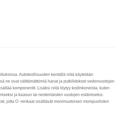
uksissa. Autoteollisuuden kentällä niitä käytetään
ssä ne ovat välttämättömiä hanat ja putkiliitokset vedenvuotojen
sisältää komponentit. Lisäksi niitä löytyy kodinkoneista, kuten
tamiseksi ja kaasun tai nestemäisten vuotojen estämiseksi.
, jotta O -renkaat sisältävät monimuotoisen monipuolisten