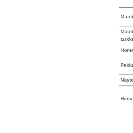
Muoti
Muot
tarkk
Home-
Pakk
Näyt
Hinta