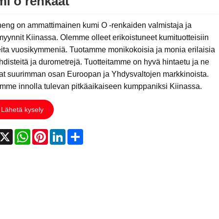
i o renkaat
eng on ammattimainen kumi O -renkaiden valmistaja ja
yynnit Kiinassa. Olemme olleet erikoistuneet kumituotteisiin
eita vuosikymmeniä. Tuotamme monikokoisia ja monia erilaisia ​​
disteitä ja durometrejä. Tuotteitamme on hyvä hintaetu ja ne
vat suurimman osan Euroopan ja Yhdysvaltojen markkinoista.
mme innolla tulevan pitkäaikaiseen kumppaniksi Kiinassa.
Lähetä kysely
acebook
X
WhatsApp
Pinterest
LinkedIn
Share