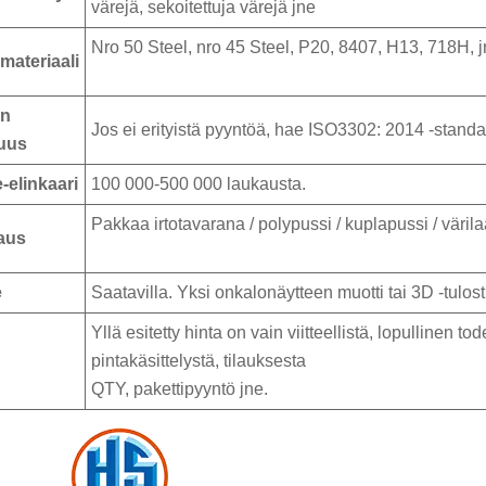
värejä, sekoitettuja värejä jne
Nro 50 Steel, nro 45 Steel, P20, 8407, H13, 718H, j
materiaali
in
Jos ei erityistä pyyntöä, hae ISO3302: 2014 -standa
uus
elinkaari
100 000-500 000 laukausta.
Pakkaa irtotavarana / polypussi / kuplapussi / värila
aus
e
Saatavilla. Yksi onkalonäytteen muotti tai 3D -tulost
Yllä esitetty hinta on vain viitteellistä, lopullinen t
pintakäsittelystä, tilauksesta
QTY, pakettipyyntö jne.