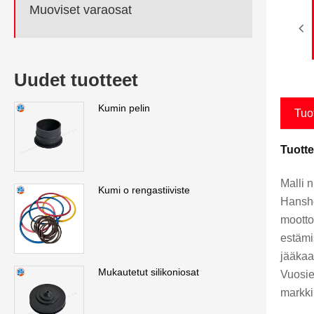
Muoviset varaosat
Uudet tuotteet
Kumin pelin
Tuo
Tuotte
Malli 
Kumi o rengastiiviste
Hanshe
mootto
estämis
jääkaa
Mukautetut silikoniosat
Vuosie
markki