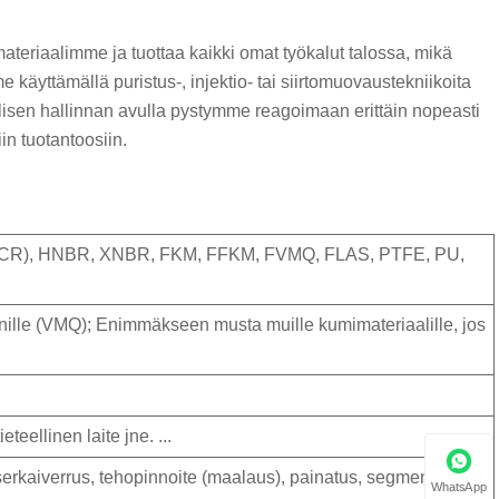
ateriaalimme ja tuottaa kaikki omat työkalut talossa, mikä
yttämällä puristus-, injektio- tai siirtomuovaustekniikoita
llisen hallinnan avulla pystymme reagoimaan erittäin nopeasti
iin tuotantoosiin.
 (CR), HNBR, XNBR, FKM, FFKM, FVMQ, FLAS, PTFE, PU, ​​
konille (VMQ); Enimmäkseen musta muille kumimateriaalille, jos
eteellinen laite jne. ...
 laserkaiverrus, tehopinnoite (maalaus), painatus, segmentoituja
WhatsApp