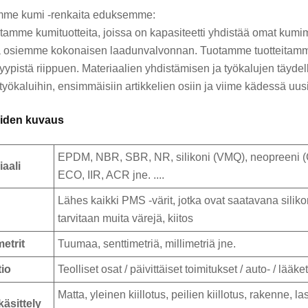
mme kumi -renkaita eduksemme:
tamme kumituotteita, joissa on kapasiteetti yhdistää omat kumim
a osiemme kokonaisen laadunvalvonnan. Tuotamme tuotteitamme kä
tyypistä riippuen. Materiaalien yhdistämisen ja työkalujen täyde
 työkaluihin, ensimmäisiin artikkelien osiin ja viime kädessä uus
eiden kuvaus
EPDM, NBR, SBR, NR, silikoni (VMQ), neopreeni
iaali
ECO, IIR, ACR jne. ....
Lähes kaikki PMS -värit, jotka ovat saatavana sili
tarvitaan muita värejä, kiitos
etrit
Tuumaa, senttimetriä, millimetriä jne.
io
Teolliset osat / päivittäiset toimitukset / auto- / lääketi
Matta, yleinen kiillotus, peilien kiillotus, rakenne,
käsittely