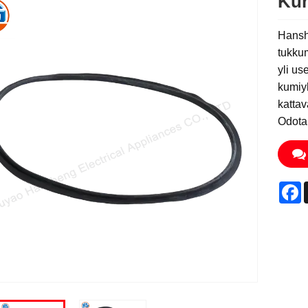
Kum
Hansh
tukkum
yli us
kumiyh
katta
Odota
F