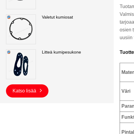
Tuota
Valmis
Valetut kumiosat
tarjoa
osien 
uusiin
Tuott
Litteä kumipesukone
Mater
Katso lisää
Väri
Param
Funkt
Pinta